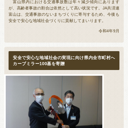
富山県内における交通事故数は年々減少傾向にあります
が、高齢者事故の割合は依然として高い状況です。
JA
共済連
富山は、交通事故のないまちづくりに寄与するため、今後も
安全で安心な地域社会づくりに貢献してまいります。
令和
4
年
9
月
安全で安心な地域社会の実現に向け県内全市町村へ
カーブミラー100基を寄贈