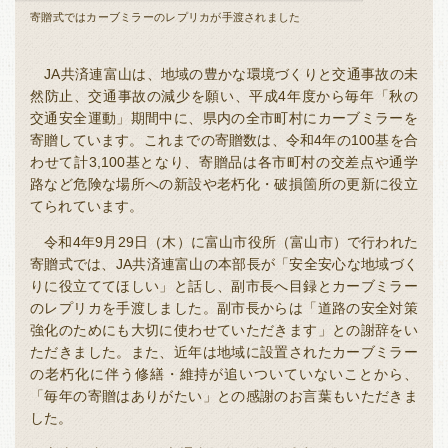
全国
寄贈式ではカーブミラーのレプリカが手渡されました
寄贈式では目
した
福岡
佐賀
長崎
熊本
全国本部の地域貢献活動
JA
共済連富山は、地域の豊かな環境づくりと交通事故の未
大分
宮崎
鹿児島
沖縄
然防止、交通事故の減少を願い、平成
4
年度から毎年「秋の
交通安全運動」期間中に、県内の全市町村にカーブミラーを
寄贈しています。これまでの寄贈数は、令和
4
年の
100
基を合
わせて計
3,100
基となり、寄贈品は各市町村の交差点や通学
路など危険な場所への新設や老朽化・破損箇所の更新に役立
てられています。
令和
4
年
9
月
29
日（木）に富山市役所（富山市）で行われた
寄贈式では、
JA
共済連富山の本部長が「安全安心な地域づく
りに役立ててほしい」と話し、副市長へ目録とカーブミラー
のレプリカを手渡しました。副市長からは「道路の安全対策
強化のためにも大切に使わせていただきます」との謝辞をい
ただきました。また、近年は地域に設置されたカーブミラー
の老朽化に伴う修繕・維持が追いついていないことから、
「毎年の寄贈はありがたい」との感謝のお言葉もいただきま
した。