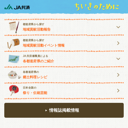
都道府県から探す
地域貢献活動報告
北海道・東北
都道府県から探す
地域貢献活動イベント情報
北海道
青森
岩手
宮城
JA共済連職員による
各都道府県のご紹介
秋田
山形
福島
北海道・東北
関東・甲信越
各都道府県の
郷土料理レシピ
北海道
青森
岩手
宮城
茨城
栃木
群馬
埼玉
日本全国の
祭り・伝統芸能
秋田
山形
福島
千葉
東京
神奈川
山梨
関東・甲信越
長野
新潟
情報誌掲載情報
茨城
栃木
群馬
埼玉
東海・北陸
千葉
東京
神奈川
山梨
富山
石川
福井
岐阜