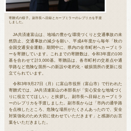
寄贈式の様子。副市長へ目録とカーブミラーのレプリカを手渡
しました。
JA共済連富山は、地域の豊かな環境づくりと交通事故の未
然防止、交通事故の減少を願い、平成4年度から毎年「秋の
全国交通安全運動」期間中に、県内の全市町村へカーブミラ
ーを寄贈しています。これまでの寄贈数は、令和3年度の100
基を合わせて計3,000基。寄贈品は、各市町村の交差点や通
学路など危険な箇所への新設や老朽化・破損箇所の更新に役
立てられています。
令和3年9月27日（月）に富山市役所（富山市）で行われた
寄贈式では、JA共済連富山の本部長が「安心安全な地域づく
りに役立ててほしい」と挨拶し、副市長へ目録とカーブミラ
ーのレプリカを手渡しました。副市長からは「市内の通学路
を点検したところ、危険な場所がたくさんあったので、安全
対策強化のため大切に使わせていただきます」と感謝のお言
葉をいただきました。