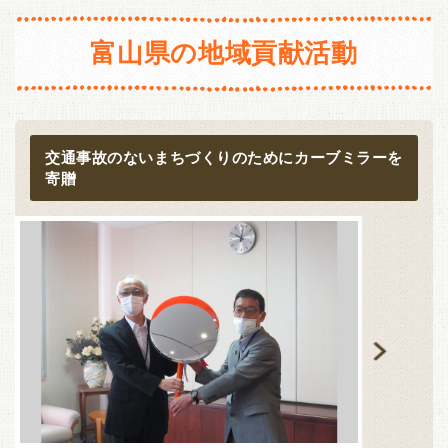
長野
新潟
静岡
愛知
三重
富山県の地域貢献活動
東海・北陸
近畿
富山
石川
福井
岐阜
滋賀
京都
大阪
兵庫
静岡
愛知
三重
奈良
和歌山
交通事故のないまちづくりのためにカーブミラーを
寄贈
近畿
中国・四国
滋賀
京都
大阪
兵庫
鳥取
島根
岡山
広島
奈良
和歌山
山口
徳島
香川
愛媛
中国・四国
高知
鳥取
島根
岡山
広島
九州・沖縄
山口
徳島
香川
愛媛
福岡
佐賀
長崎
熊本
高知
大分
宮崎
鹿児島
沖縄
九州・沖縄