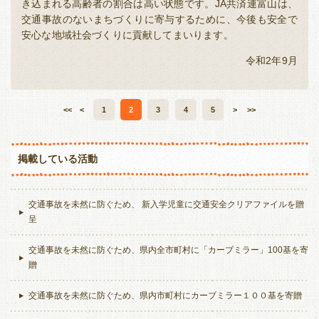
き込まれる高齢者の割合は高い状態です。JA共済連富山は、
交通事故のないまちづくりに寄与するために、今後も安全で
安心な地域社会づくりに貢献してまいります。
令和2年9月
<<
<
1
2
3
4
5
>
>>
掲載している活動
交通事故を未然に防ぐため、 新入学児童に交通安全クリアファイルを贈
呈
交通事故を未然に防ぐため、県内全市町村に「カーブミラー」100基を寄
贈
交通事故を未然に防ぐため、県内市町村にカーブミラー１００基を寄贈