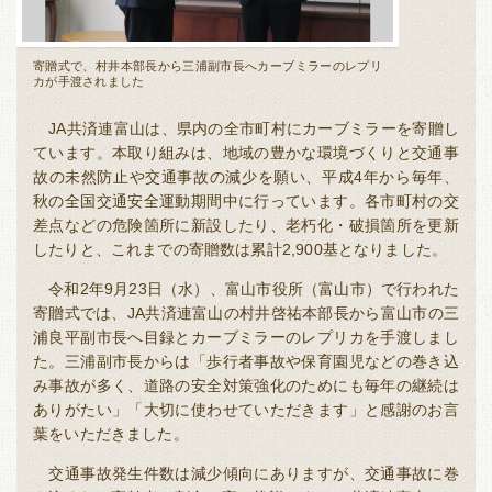
寄贈式で、村井本部長から三浦副市長へカーブミラーのレプリ
カが手渡されました
JA共済連富山は、県内の全市町村にカーブミラーを寄贈し
ています。本取り組みは、地域の豊かな環境づくりと交通事
故の未然防止や交通事故の減少を願い、平成4年から毎年、
秋の全国交通安全運動期間中に行っています。各市町村の交
差点などの危険箇所に新設したり、老朽化・破損箇所を更新
したりと、これまでの寄贈数は累計2,900基となりました。
令和2年9月23日（水）、富山市役所（富山市）で行われた
寄贈式では、JA共済連富山の村井啓祐本部長から富山市の三
浦良平副市長へ目録とカーブミラーのレプリカを手渡しまし
た。三浦副市長からは「歩行者事故や保育園児などの巻き込
み事故が多く、道路の安全対策強化のためにも毎年の継続は
ありがたい」「大切に使わせていただきます」と感謝のお言
葉をいただきました。
交通事故発生件数は減少傾向にありますが、交通事故に巻