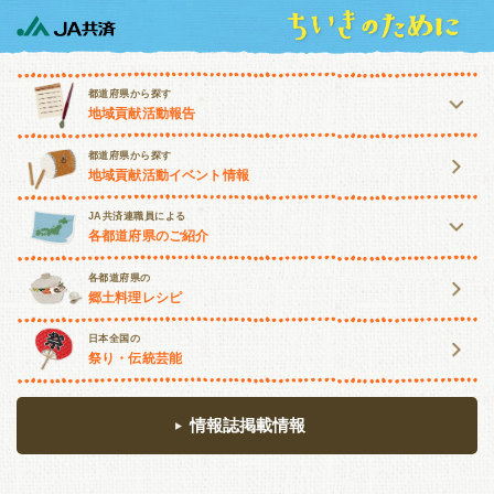
都道府県から探す
地域貢献活動報告
北海道・東北
都道府県から探す
地域貢献活動イベント情報
北海道
青森
岩手
宮城
JA共済連職員による
各都道府県のご紹介
秋田
山形
福島
北海道・東北
関東・甲信越
各都道府県の
郷土料理レシピ
北海道
青森
岩手
宮城
茨城
栃木
群馬
埼玉
日本全国の
祭り・伝統芸能
秋田
山形
福島
千葉
東京
神奈川
山梨
関東・甲信越
長野
新潟
情報誌掲載情報
茨城
栃木
群馬
埼玉
東海・北陸
千葉
東京
神奈川
山梨
富山
石川
福井
岐阜