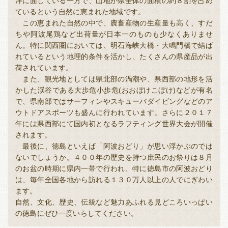
全国
洋に面している一方で、山地が県全体の面積の約８割を占め
ているという自然に恵まれた地域です。
福岡
佐賀
長崎
熊本
全国本部の地域貢献活動
この恵まれた自然の中で、農畜産物の生産量も高く、すだ
ちや阿波尾鶏など出荷量が日本一のものも少なくありませ
大分
宮崎
鹿児島
沖縄
ん。特に関西圏においては、明石海峡大橋・大鳴門橋で結ば
れているという地理的条件を活かし、たくさんの県産品が出
荷されています。
また、観光地としては県北部の渦潮や、県西部の地形を活
かした渓谷である大歩危小歩危(おおぼけこぼけ)などが有名
で、県南部ではサーフィンやスキューバダイビングなどのア
ウトドアスポーツも盛んに行われています。さらに２０１７
年には県西部にて国内初となるラフティング世界大会が開催
されます。
最後に、徳島といえば「阿波おどり」が思い浮かぶのでは
ないでしょうか。４００年の歴史を持つ庶民のお祭りは８月
のお盆の時期に県内一帯で行われ、特に徳島市の阿波おどり
は、毎年全国各地から訪れる１３０万人以上の人でにぎわい
ます。
自然、文化、歴史、伝統など魅力あふれる見どころいっぱい
の徳島にぜひ一度いらしてください。