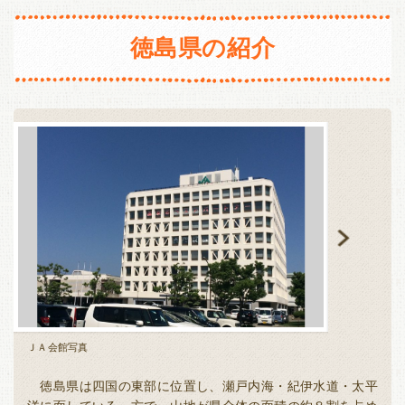
長野
新潟
静岡
愛知
三重
徳島県の紹介
東海・北陸
近畿
富山
石川
福井
岐阜
滋賀
京都
大阪
兵庫
静岡
愛知
三重
奈良
和歌山
近畿
中国・四国
滋賀
京都
大阪
兵庫
鳥取
島根
岡山
広島
奈良
和歌山
山口
徳島
香川
愛媛
中国・四国
高知
鳥取
島根
岡山
広島
九州・沖縄
山口
徳島
香川
愛媛
福岡
佐賀
長崎
熊本
ＪＡ会館写真
うずしお
高知
大分
宮崎
鹿児島
沖縄
徳島県は四国の東部に位置し、瀬戸内海・紀伊水道・太平
九州・沖縄