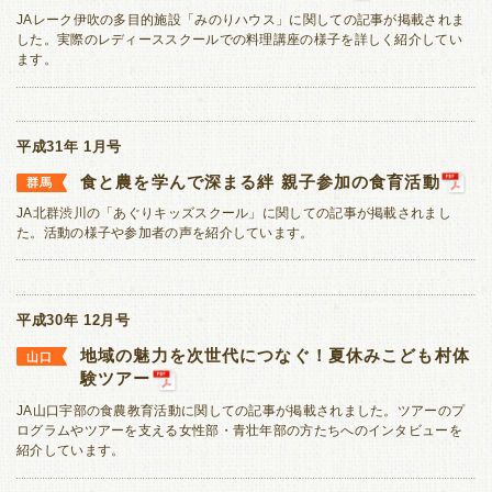
全国
JAレーク伊吹の多目的施設「みのりハウス」に関しての記事が掲載されま
福岡
佐賀
長崎
熊本
した。実際のレディーススクールでの料理講座の様子を詳しく紹介してい
全国本部の地域貢献活動
ます。
大分
宮崎
鹿児島
沖縄
平成31年 1月号
食と農を学んで深まる絆 親子参加の食育活動
群馬
JA北群渋川の「あぐりキッズスクール」に関しての記事が掲載されまし
た。活動の様子や参加者の声を紹介しています。
平成30年 12月号
地域の魅力を次世代につなぐ！夏休みこども村体
山口
験ツアー
JA山口宇部の食農教育活動に関しての記事が掲載されました。ツアーのプ
ログラムやツアーを支える女性部・青壮年部の方たちへのインタビューを
紹介しています。