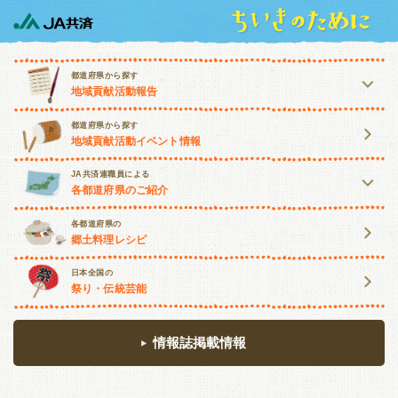
都道府県から探す
地域貢献活動報告
北海道・東北
都道府県から探す
地域貢献活動イベント情報
北海道
青森
岩手
宮城
JA共済連職員による
各都道府県のご紹介
秋田
山形
福島
北海道・東北
関東・甲信越
各都道府県の
郷土料理レシピ
北海道
青森
岩手
宮城
茨城
栃木
群馬
埼玉
日本全国の
祭り・伝統芸能
秋田
山形
福島
千葉
東京
神奈川
山梨
関東・甲信越
長野
新潟
情報誌掲載情報
茨城
栃木
群馬
埼玉
東海・北陸
千葉
東京
神奈川
山梨
富山
石川
福井
岐阜