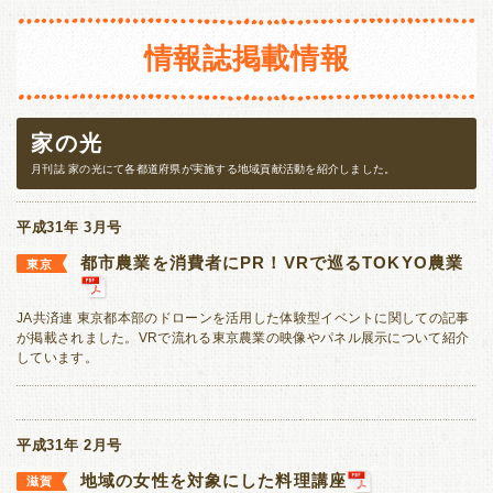
長野
新潟
静岡
愛知
三重
情報誌掲載情報
東海・北陸
近畿
富山
石川
福井
岐阜
滋賀
京都
大阪
兵庫
家の光
静岡
愛知
三重
奈良
和歌山
月刊誌 家の光にて各都道府県が実施する地域貢献活動を紹介しました。
近畿
中国・四国
平成31年 3月号
滋賀
京都
大阪
兵庫
鳥取
島根
岡山
広島
都市農業を消費者にPR！VRで巡るTOKYO農業
東京
奈良
和歌山
山口
徳島
香川
愛媛
JA共済連 東京都本部のドローンを活用した体験型イベントに関しての記事
中国・四国
高知
が掲載されました。VRで流れる東京農業の映像やパネル展示について紹介
しています。
鳥取
島根
岡山
広島
九州・沖縄
山口
徳島
香川
愛媛
福岡
佐賀
長崎
熊本
平成31年 2月号
高知
大分
宮崎
鹿児島
沖縄
地域の女性を対象にした料理講座
滋賀
九州・沖縄