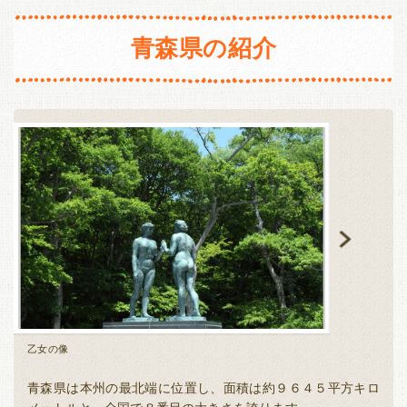
長野
新潟
静岡
愛知
三重
青森県の紹介
東海・北陸
近畿
富山
石川
福井
岐阜
滋賀
京都
大阪
兵庫
静岡
愛知
三重
奈良
和歌山
近畿
中国・四国
滋賀
京都
大阪
兵庫
鳥取
島根
岡山
広島
奈良
和歌山
山口
徳島
香川
愛媛
中国・四国
高知
鳥取
島根
岡山
広島
九州・沖縄
山口
徳島
香川
愛媛
福岡
佐賀
長崎
熊本
乙女の像
弘前城の桜
高知
大分
宮崎
鹿児島
沖縄
青森県は本州の最北端に位置し、面積は約９６４５平方キロ
九州・沖縄