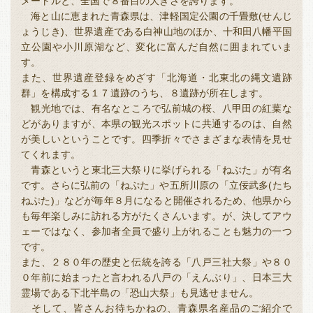
全国
メートルと、全国で８番目の大きさを誇ります。
海と山に恵まれた青森県は、津軽国定公園の千畳敷(せんじ
福岡
佐賀
長崎
熊本
全国本部の地域貢献活動
ょうじき)、世界遺産である白神山地のほか、十和田八幡平国
立公園や小川原湖など、変化に富んだ自然に囲まれていま
大分
宮崎
鹿児島
沖縄
す。
また、世界遺産登録をめざす「北海道・北東北の縄文遺跡
群」を構成する１７遺跡のうち、８遺跡が所在します。
観光地では、有名なところで弘前城の桜、八甲田の紅葉な
どがありますが、本県の観光スポットに共通するのは、自然
が美しいということです。四季折々でさまざまな表情を見せ
てくれます。
青森というと東北三大祭りに挙げられる「ねぶた」が有名
です。さらに弘前の「ねぷた」や五所川原の「立佞武多(たち
ねぷた)」などが毎年８月になると開催されるため、他県から
も毎年楽しみに訪れる方がたくさんいます。が、決してアウ
ェーではなく、参加者全員で盛り上がれることも魅力の一つ
です。
また、２８０年の歴史と伝統を誇る「八戸三社大祭」や８０
０年前に始まったと言われる八戸の「えんぶり」、日本三大
霊場である下北半島の「恐山大祭」も見逃せません。
そして、皆さんお待ちかねの、青森県名産品のご紹介で