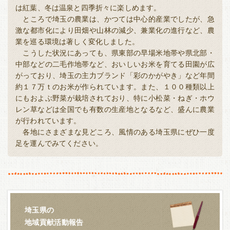
は紅葉、冬は温泉と四季折々に楽しめます。
ところで埼玉の農業は、かつては中心的産業でしたが、急
激な都市化により田畑や山林の減少、兼業化の進行など、農
業を巡る環境は著しく変化しました。
こうした状況にあっても、県東部の早場米地帯や県北部・
中部などの二毛作地帯など、おいしいお米を育てる田園が広
がっており、埼玉の主力ブランド「彩のかがやき」など年間
約１７万ｔのお米が作られています。また、１００種類以上
にもおよぶ野菜が栽培されており、特に小松菜・ねぎ・ホウ
レン草などは全国でも有数の生産地となるなど、盛んに農業
が行われています。
各地にさまざまな見どころ、風情のある埼玉県にぜひ一度
足を運んでみてください。
埼玉県の
地域貢献活動報告