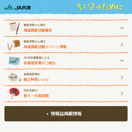
都道府県から探す
地域貢献活動報告
北海道・東北
都道府県から探す
地域貢献活動イベント情報
北海道
青森
岩手
宮城
JA共済連職員による
各都道府県のご紹介
秋田
山形
福島
北海道・東北
関東・甲信越
各都道府県の
郷土料理レシピ
北海道
青森
岩手
宮城
茨城
栃木
群馬
埼玉
日本全国の
祭り・伝統芸能
秋田
山形
福島
千葉
東京
神奈川
山梨
関東・甲信越
長野
新潟
情報誌掲載情報
茨城
栃木
群馬
埼玉
東海・北陸
千葉
東京
神奈川
山梨
富山
石川
福井
岐阜