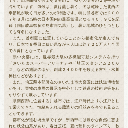
全国
です。山地面積がおよそ３分の１、残りの３分の２を平地が
占めています。気候は、夏は蒸し暑く、冬は乾燥した北西の
福岡
佐賀
長崎
熊本
全国本部の地域貢献活動
季節風が吹く日が多いのが特徴です。特に熊谷市では２００
７年８月に当時の日本国内の最高気温となる４０．９℃を記
大分
宮崎
鹿児島
沖縄
録（同日岐阜県多治見市同気温）し、暑い地域のひとつとし
ても有名になりました。
また、首都圏に位置していることから都市化が進んでお
り、日本で９番目に狭い県ながら人口は約７２１万人と全国
で５番目となっています。
県中央部には、世界最大級の多機能可動システムを持つ
「さいたまスーパーアリーナ」や「埼玉スタジアム２００
２」などの施設のほか、創建２４００年を数える古社・氷川
神社などがあります。
また、埼玉県本部所在のさいたま市大宮区には鉄道博物館
があり、実物の車両の展示を中心として鉄道の技術史等をわ
かりやすく展示しています。
県南西部に位置する川越市では、江戸時代より小江戸とし
て栄えてきた、情緒あふれる蔵造りの町並みを今でも見るこ
とができます。
都市化が進む埼玉県ですが、県西部には豊かな自然に恵ま
れた秩父山系があり、春は芝桜、夏は荒川のライン下り、秋