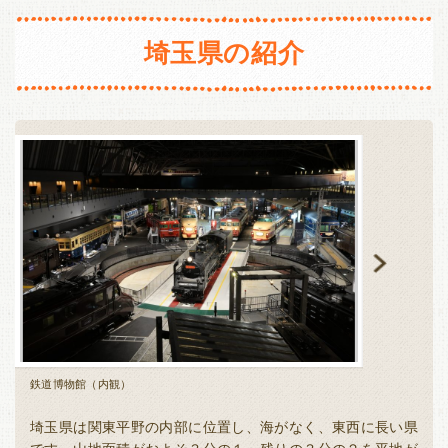
長野
新潟
静岡
愛知
三重
埼玉県の紹介
東海・北陸
近畿
富山
石川
福井
岐阜
滋賀
京都
大阪
兵庫
静岡
愛知
三重
奈良
和歌山
近畿
中国・四国
滋賀
京都
大阪
兵庫
鳥取
島根
岡山
広島
奈良
和歌山
山口
徳島
香川
愛媛
中国・四国
高知
鳥取
島根
岡山
広島
九州・沖縄
山口
徳島
香川
愛媛
福岡
佐賀
長崎
熊本
鉄道博物館（内観）
鉄道博物館（
高知
大分
宮崎
鹿児島
沖縄
埼玉県は関東平野の内部に位置し、海がなく、東西に長い県
九州・沖縄