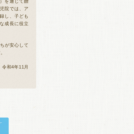
）を通じて贈
児院では、ア
録し、子ども
な成長に役立
ちが安心して
す。
令和
4
年
11
月