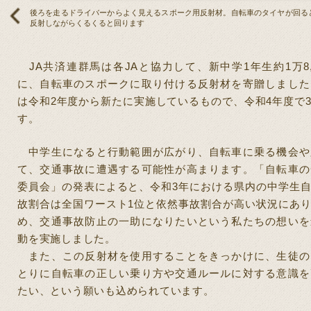
後ろを走るドライバーからよく見えるスポーク用反射材。自転車のタイヤが回る
反射しながらくるくると回ります
JA
共済連群馬は各
JA
と協力して、新中学
1
年生約
1
万
8
に、自転車のスポークに取り付ける反射材を寄贈しました
は令和
2
年度から新たに実施しているもので、令和4年度で
す。
中学生になると行動範囲が広がり、自転車に乗る機会や
て、交通事故に遭遇する可能性が高まります。「自転車の
委員会」の発表によると、令和
3
年における県内の中学生
故割合は全国ワースト
1
位と依然事故割合が高い状況にあ
め、交通事故防止の一助になりたいという私たちの想いを
動を実施しました。
また、この反射材を使用することをきっかけに、生徒の
とりに自転車の正しい乗り方や交通ルールに対する意識を
たい、という願いも込められています。