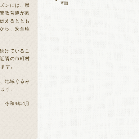
寄贈
ズンには、県
警教育隊が園
伝えるととも
がら、安全確
続けているこ
近隣の市町村
います。
、地域ぐるみ
きます。
令和
4
年
4
月