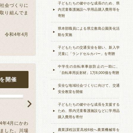
子どもたちの健やかな成長のため、県
社会づくりに
内児童養護施設へ学用品購入費用等を
取り組んでま
寄附
県本部職員による県立敷島公園美化活
令和
4
年
4
月
動を実施
子どもたちの交通安全を願い、新入学
児童に「ランドセルカバー」を寄贈
中学生の自転車事故防止の一助に、
「自転車用反射材」1万8,000個を寄贈
を開催
安全な地域社会づくりに向けて、交通
安全教室を開催
子どもたちの健やかな成長を支援する
交通安全教室の様子
ため、県内児童養護施設などに学用品
購入費用を寄付
4
年
4
月にかわ
農業課程設置高校8校へ農業機械等を
ました。川場