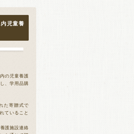
県内児童養
内の児童養護
し、学用品購
れた寄贈式で
れていること
童養護施設連絡