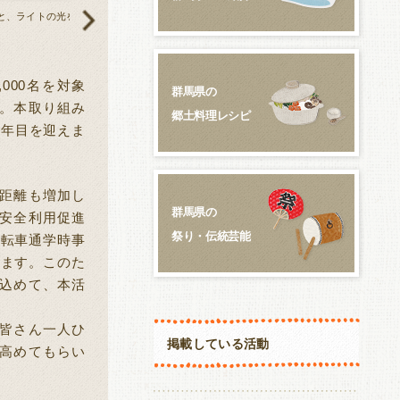
と、ライトの光を
JA共済のロゴが付いた反射材。自転車の車体の面に対し、垂直に取り付け
,000
名を対象
群馬県の
。本取り組み
郷土料理レシピ
3
年目を迎えま
距離も増加し
群馬県の
安全利用促進
祭り・伝統芸能
自転車通学時事
ります。このた
込めて、本活
皆さん一人ひ
掲載している活動
高めてもらい