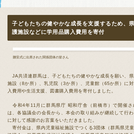
子どもたちの健やかな成長を支援するため、
護施設などに学用品購入費用を寄付
贈呈式に出席された関係団体の皆さん
JA
共済連群馬は、子どもたちの健やかな成長を願い、県
施設（
8
か所）、乳児院（
3
か所）、児童館（
65
か所）に対
入費用や生活支援、図書購入費用を寄付しました。
令和
4
年
11
月に群馬県庁 昭和庁舎（前橋市）で開催さ
は、各協議会の会長から、本会の取り組みが継続して行わ
に対して感謝のお言葉をいただきました。
寄付金は、県内児童福祉施設でつくる
3
団体（群馬県児