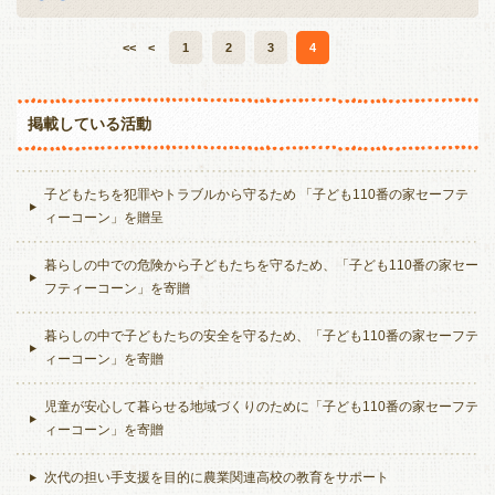
<<
<
1
2
3
4
掲載している活動
子どもたちを犯罪やトラブルから守るため 「子ども110番の家セーフテ
ィーコーン」を贈呈
暮らしの中での危険から子どもたちを守るため、「子ども110番の家セー
フティーコーン」を寄贈
暮らしの中で子どもたちの安全を守るため、「子ども110番の家セーフテ
ィーコーン」を寄贈
児童が安心して暮らせる地域づくりのために「子ども110番の家セーフテ
ィーコーン」を寄贈
次代の担い手支援を目的に農業関連高校の教育をサポート