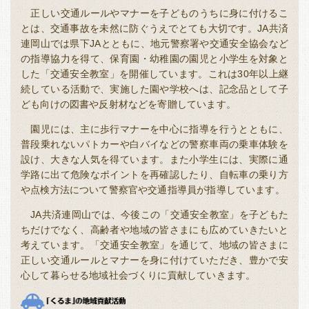
正しい交通ルールやマナーを子どものうちに身に付けるこ
とは、交通事故を未然に防ぐうえでとても大切です。JA共済
連岡山では県下JAとともに、地元警察署や交通安全協会など
の指導協力を得て、保育園・幼稚園の園児と小学生を対象と
した「交通安全教室」を開催しています。これは30年以上継
続している活動で、実施した園や学校へは、記念品として子
ども向けの図書や反射材などを寄贈しています。
園児には、主に歩行マナーを中心に指導を行うとともに、
普段乗れないパトカーや白バイなどの警察車両の乗車体験を
設け、大きな人気を得ています。また小学生には、実際に通
学路に出て危険なポイントを再確認したり、自転車の乗り方
や点検方法について警察官や交通指導員が指導しています。
JA共済連岡山では、今後この「交通安全教室」を子どもた
ちだけでなく、高齢者や地域の皆さまにも広めていきたいと
考えています。「交通安全教室」を通じて、地域の皆さまに
正しい交通ルールとマナーを身に付けていただき、豊かで安
心して暮らせる地域社会づくりに貢献していきます。