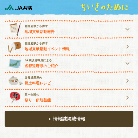
都道府県から探す
地域貢献活動報告
北海道・東北
都道府県から探す
地域貢献活動イベント情報
北海道
青森
岩手
宮城
JA共済連職員による
各都道府県のご紹介
秋田
山形
福島
北海道・東北
関東・甲信越
各都道府県の
郷土料理レシピ
北海道
青森
岩手
宮城
茨城
栃木
群馬
埼玉
日本全国の
祭り・伝統芸能
秋田
山形
福島
千葉
東京
神奈川
山梨
関東・甲信越
長野
新潟
情報誌掲載情報
茨城
栃木
群馬
埼玉
東海・北陸
千葉
東京
神奈川
山梨
富山
石川
福井
岐阜