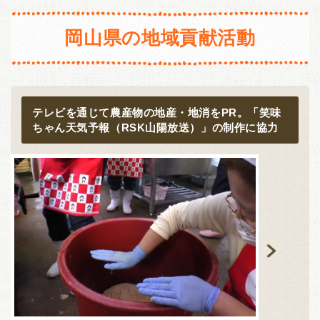
長野
新潟
静岡
愛知
三重
岡山県の地域貢献活動
東海・北陸
近畿
富山
石川
福井
岐阜
滋賀
京都
大阪
兵庫
静岡
愛知
三重
奈良
和歌山
テレビを通じて農産物の地産・地消をPR。「笑味
ちゃん天気予報（RSK山陽放送）」の制作に協力
近畿
中国・四国
滋賀
京都
大阪
兵庫
鳥取
島根
岡山
広島
奈良
和歌山
山口
徳島
香川
愛媛
中国・四国
高知
鳥取
島根
岡山
広島
九州・沖縄
山口
徳島
香川
愛媛
福岡
佐賀
長崎
熊本
高知
大分
宮崎
鹿児島
沖縄
九州・沖縄