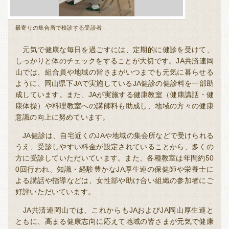
最寄りの集合所で検診する受診者
会議室スペー
元気で健康な毎日を過ごすには、定期的に健診を受けて、
しっかりと体のチェックをすることが大切です。JA共済連岡
山では、組合員や地域の皆さまがいつまでも元気に暮らせる
ように、岡山県下JAで実施しているJA健診の健診料を一部助
成しています。また、JAが実施する健康教室（健康講話・健
康体操）や料理教室への講師料も助成し、地域の方々の健康
意識の向上に努めています。
JA健診は、自宅近くのJAや地域の集会所などで受けられる
うえ、受診しやすい料金が設定されていることから、多くの
方に受診していただいています。また、各種教室は年間約50
0回行われ、知識・経験豊かなJA厚生連の保健師や栄養士に
よる講話や指導などは、女性部や助け合い組織の参加者にご
好評いただいています。
JA共済連岡山では、これからもJAおよびJA岡山厚生連と
ともに、高まる健康志向に応えて地域の皆さまが元気で健康