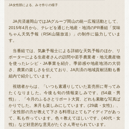
全国
JA女性部による、みそ作りの様子
岡山パクチー
福岡
佐賀
長崎
熊本
全国本部の地域貢献活動
JA共済連岡山ではJAグループ岡山の統一広報活動として、
大分
宮崎
鹿児島
沖縄
2015年4月から、テレビを通じた地産・地消のPR番組「笑味
ちゃん天気予報（RSK山陽放送）」の制作に協力していま
す。
当番組では、気象予報士による詳細な天気予報のほか、リ
ポーターによる生産者さんの訪問や若手農業者・地元農産物
を使ったレシピ・JA事業を紹介。季節感や地産地消の大切
さ、農業の楽しさを伝えており、JA共済の地域貢献活動も番
組内で紹介しています。
視聴者からは、「いつも素通りしていた直売所に寄ってみ
たくなりました。今後も旬の情報楽しみです。(54歳・男
性)」、「今月のふるさとリポート大賞、どれも素敵な写真ば
かりでした。来月も楽しみにしています。(29歳・女性)」、
「女性部の方が教えて下さる料理はとてもアイディアがあっ
て、私も作っています。色々教えてほしいです。(40代・女
性)」など好意的な意見がたくさん寄せられています。