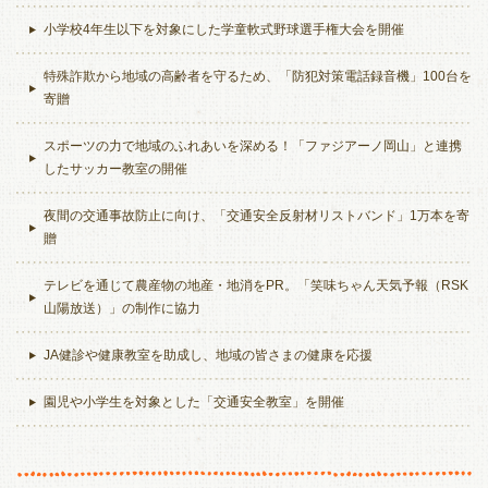
小学校4年生以下を対象にした学童軟式野球選手権大会を開催
特殊詐欺から地域の高齢者を守るため、「防犯対策電話録音機」100台を
寄贈
スポーツの力で地域のふれあいを深める！「ファジアーノ岡山」と連携
したサッカー教室の開催
夜間の交通事故防止に向け、「交通安全反射材リストバンド」1万本を寄
贈
テレビを通じて農産物の地産・地消をPR。「笑味ちゃん天気予報（RSK
山陽放送）」の制作に協力
JA健診や健康教室を助成し、地域の皆さまの健康を応援
園児や小学生を対象とした「交通安全教室」を開催