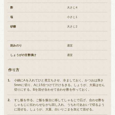
酢
大さじ4
塩
小さじ1
砂糖
大さじ2
刻みのり
適宜
しょうがの甘酢漬け
適宜
作り方
小鍋にAを入れてひと煮立ちさせ、冷ましておく。かつおは厚さ
5mmに切り、Aに15分つけて汁けをきる。しょうが、大葉はせん
切りにする。Bを混ぜ合わせて合わせ酢を作っておく。
すし飯を作る。ご飯を飯台に移してしゃもじで広げ、合わせ酢を
しゃもじに伝わらせながら回し入れ、うちわであおいで切るよう
に混ぜる。しょうが、大葉、白いりごまを加えて混ぜる。