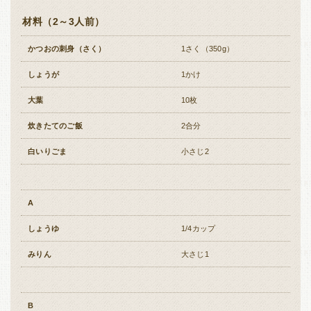
全国
材料（2～3人前）
福岡
佐賀
長崎
熊本
全国本部の地域貢献活動
かつおの刺身（さく）
1さく（350g）
大分
宮崎
鹿児島
沖縄
しょうが
1かけ
大葉
10枚
炊きたてのご飯
2合分
白いりごま
小さじ2
A
しょうゆ
1/4カップ
みりん
大さじ1
B