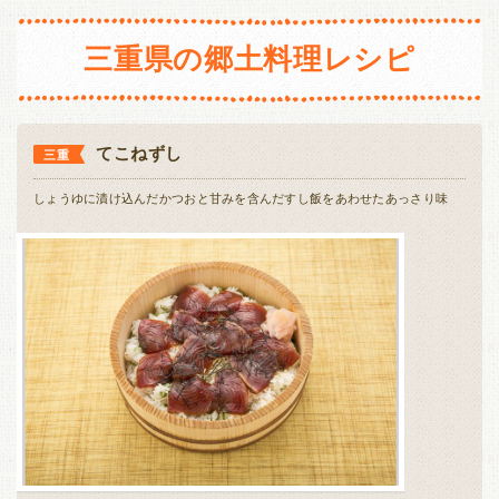
長野
新潟
静岡
愛知
三重
三重県の郷土料理レシピ
東海・北陸
近畿
富山
石川
福井
岐阜
滋賀
京都
大阪
兵庫
てこねずし
三重
静岡
愛知
三重
奈良
和歌山
しょうゆに漬け込んだかつおと甘みを含んだすし飯をあわせたあっさり味
近畿
中国・四国
滋賀
京都
大阪
兵庫
鳥取
島根
岡山
広島
奈良
和歌山
山口
徳島
香川
愛媛
中国・四国
高知
鳥取
島根
岡山
広島
九州・沖縄
山口
徳島
香川
愛媛
福岡
佐賀
長崎
熊本
高知
大分
宮崎
鹿児島
沖縄
九州・沖縄