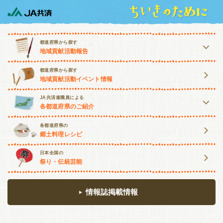
都道府県から探す
地域貢献活動報告
北海道・東北
都道府県から探す
地域貢献活動イベント情報
北海道
青森
岩手
宮城
JA共済連職員による
各都道府県のご紹介
秋田
山形
福島
北海道・東北
関東・甲信越
各都道府県の
郷土料理レシピ
北海道
青森
岩手
宮城
茨城
栃木
群馬
埼玉
日本全国の
祭り・伝統芸能
秋田
山形
福島
千葉
東京
神奈川
山梨
関東・甲信越
長野
新潟
情報誌掲載情報
茨城
栃木
群馬
埼玉
東海・北陸
千葉
東京
神奈川
山梨
富山
石川
福井
岐阜