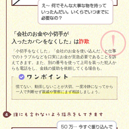
「会社のお金や小切手が
入ったカバンをなくした」は
詐欺
「小切手をなくした」「会社のお金を使い込んだ」と仕事
でのトラブルなどを口実にお金が至急必要であることを訴
えてきます。また、別の番号を使って上司を装った犯人か
らも電話をし、金銭の援助を依頼してくる場合も。
慌てない、動揺しないことが大切。一度冷静になってから
一人で判断せず
親戚や警察にまず相談
しましょう。