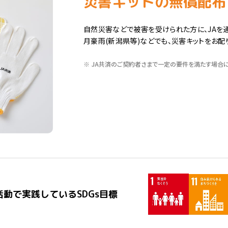
災害キットの無償配布
自然災害などで被害を受けられた方に、JAを
月豪雨(新潟県等)などでも、災害キットをお配
※
JA共済のご契約者さまで一定の要件を満たす場合に
動で実践しているSDGs目標