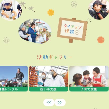
ル
担い手支援
子育て支援
マタニティ