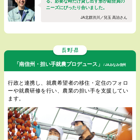
る、必要な時だけ貸し出す形が組合員の
ニーズにぴったり合いました。
JA北群渋川／兒玉 高治さん
「南信州・担い手就農プロデュース」
/ JAみなみ信州
行政と連携し、就農希望者の移住・定住のフォロ
ーや就農研修を行い、農業の担い手を支援してい
ます。