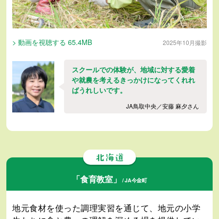
> 動画を視聴する 65.4MB
2025年10月撮影
スクールでの体験が、地域に対する愛着
や就農を考えるきっかけになってくれれ
ばうれしいです。
JA鳥取中央／安藤 麻夕さん
「食育教室」
/ JA今金町
地元食材を使った調理実習を通じて、地元の小学