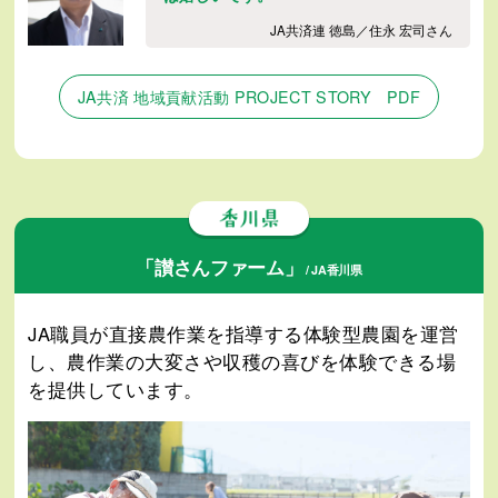
JA共済連 徳島／住永 宏司さん
JA共済 地域貢献活動 PROJECT STORY PDF
「讃さんファーム」
/ JA香川県
JA職員が直接農作業を指導する体験型農園を運営
し、農作業の大変さや収穫の喜びを体験できる場
を提供しています。