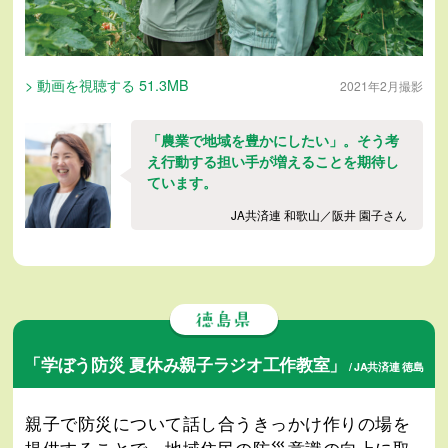
> 動画を視聴する 51.3MB
2021年2月撮影
「農業で地域を豊かにしたい」。そう考
え行動する担い手が増えることを期待し
ています。
JA共済連 和歌山／阪井 園子さん
「学ぼう防災 夏休み親子ラジオ工作教室」
/ JA共済連 徳島
親子で防災について話し合うきっかけ作りの場を