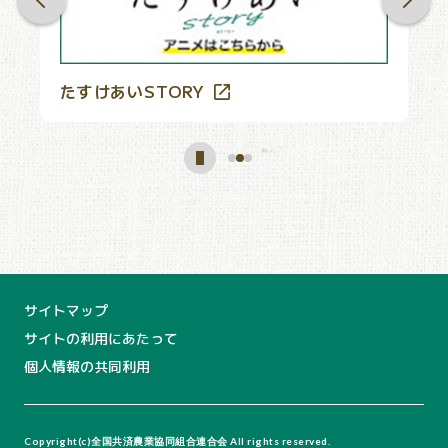
たすけあいSTORY
J
サイトマップ
サイトの利用にあたって
個人情報の共同利用
Copyright(c)全国共済農業協同組合連合会 All rights reserved.