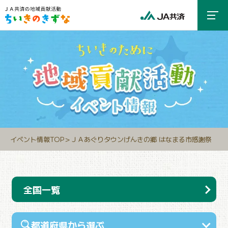
イベント情報TOP
＞
ＪＡあぐりタウンげんきの郷 はなまる市感謝祭
全国一覧
都道府県から選ぶ