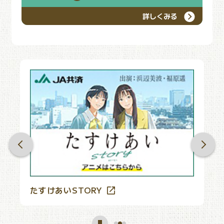
詳しくみる
たすけあいSTORY
J