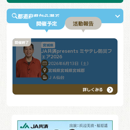
都道府県から選ぶ
開催予定
活動報告
開催終了
宮城県
JA共済presents ミヤテレ防災フ
ェア2026
2026年6月13日（土）
宮城県宮城県宮城郡
ＪＡ仙台
詳しくみる