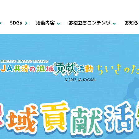
SDGs
活動内容
お役立ちコンテンツ
お知ら