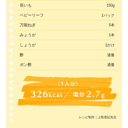
長いも
150g
ベビーリーフ
1パック
万能ねぎ
5本
みょうが
1本
しょうが
1かけ
酢
適量
ポン酢
適量
レシピ制作｜上島亜紀先生