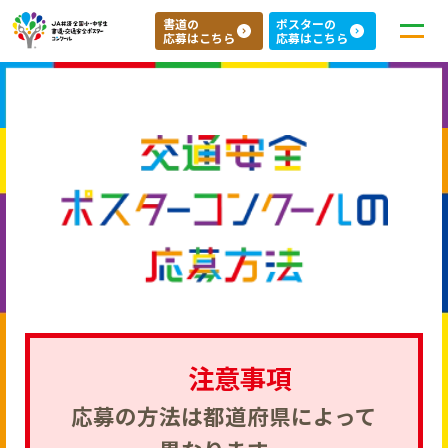
書道の
ポスターの
応募はこちら
応募はこちら
応募について
インフォメーション
よくある質問
注意事項
ＪＡ共済の地域貢献活動「ちいきのきずな」
応募の方法は都道府県によって
ＪＡ共済のホームページ