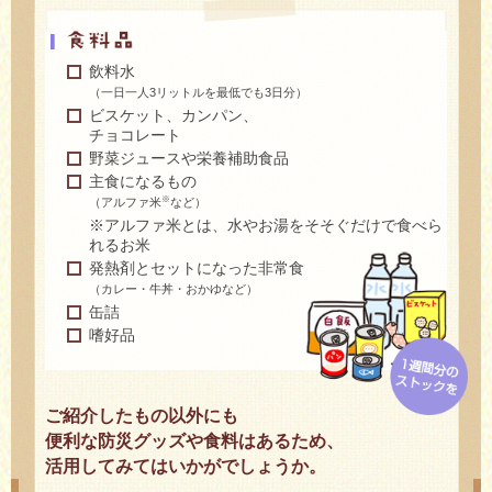
飲料水
（一日一人3リットルを最低でも3日分）
ビスケット、カンパン、
チョコレート
野菜ジュースや栄養補助食品
主食になるもの
※
（アルファ米
など）
※アルファ米とは、水やお湯をそそぐだけで食べら
れるお米
発熱剤とセットになった非常食
（カレー・牛丼・おかゆなど）
缶詰
嗜好品
ご紹介したもの以外にも
便利な防災グッズや食料はあるため、
活用してみてはいかがでしょうか。