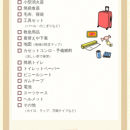
小型消火器
簡易食器
毛布、寝袋
工具セット
（バール・のこぎりなど）
救急用品
着替えや下着
地図
（地域の防災マップ）
カセットコンロ・予備燃料
（涼しい所で保管）
簡易トイレ
トイレットペーパー
ビニールシート
ガムテープ
電池
スーツケース
ヘルメット
その他
（カイロ、ラップ、万能ナイフなど）