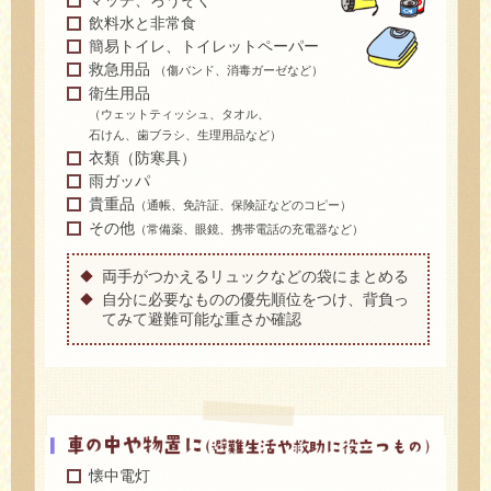
飲料水と非常食
簡易トイレ、トイレットペーパー
救急用品
（傷バンド、消毒ガーゼなど）
衛生用品
（ウェットティッシュ、タオル、
石けん、歯ブラシ、生理用品など）
衣類（防寒具）
雨ガッパ
貴重品
（通帳、免許証、保険証などのコピー）
その他
（常備薬、眼鏡、携帯電話の充電器など）
両手がつかえるリュックなどの袋にまとめる
自分に必要なものの優先順位をつけ、背負っ
てみて避難可能な重さか確認
懐中電灯