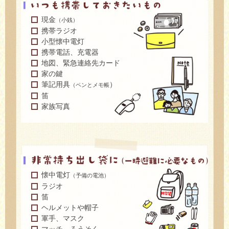
現金
（小銭）
携帯ラジオ
小型懐中電灯
携帯電話、充電器
地図、緊急連絡先カード
家の鍵
筆記用具
）
（ペンとメモ帳
笛
家族写真
懐中電灯
（予備の電池）
ラジオ
笛
ヘルメットや帽子
軍手、マスク
マッチ、ろうそく