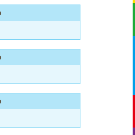
）
）
）