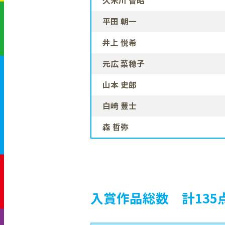
久米川 智昭
平田 朝一
井上 悦希
元広 菜穂子
山本 史郎
白崎 豊士
森 哲弥
入賞作品総数 計135