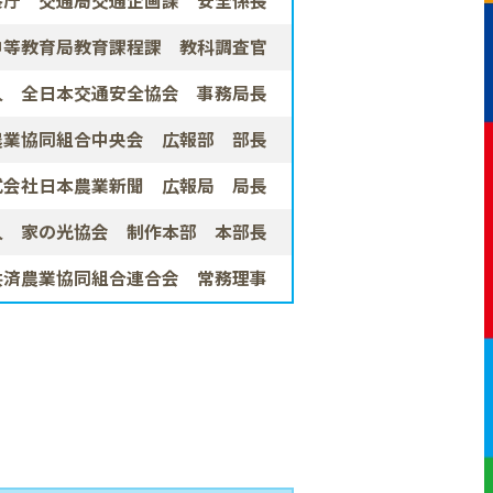
察庁 交通局交通企画課
安全係長
中等教育局
教育課程課 教科調査官
人
全日本交通安全協会
事務局長
業協同組合中央会
広報部 部長
式会社日本農業新聞
広報局 局長
人 家の光協会
制作本部 本部長
共済農業協同組合連合会
常務理事