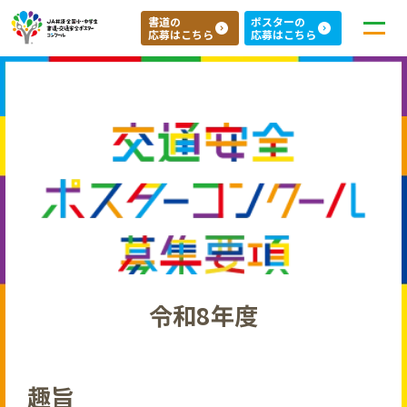
書道の
ポスターの
応募はこちら
応募はこちら
応募について
インフォメーション
よくある質問
令和8年度
ＪＡ共済の地域貢献活動「ちいきのきずな」
趣旨
ＪＡ共済のホームページ